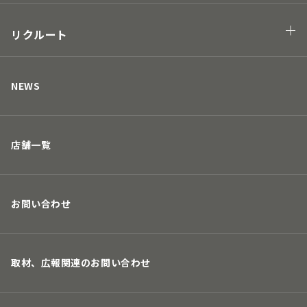
Hawaii project
地球の未来につながる
街の未来につながる
リクルート
人の未来につながる
キャリアについて
取り組み
募集要項
NEWS
店舗一覧
お問い合わせ
取材、広報関連のお問い合わせ