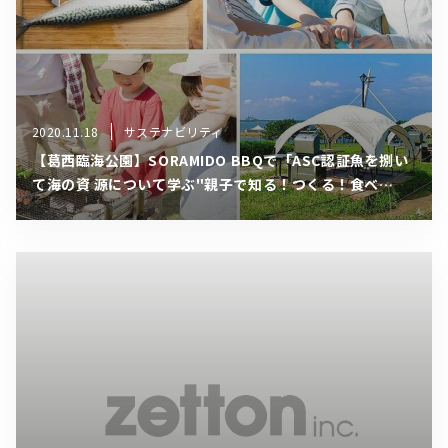
2020.11.18
サステナビリティ
【葛⻄臨海公園】SORAMIDO BBQで「ASC認証⿂を捌い
て海の資 源について学ぶ"親⼦で知る！つくる！⾷べ
る！"体験」を11⽉29 ⽇（⽇）に開催！