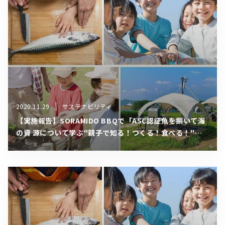
2020.11.29
サステナビリティ
【実施報告】SORAMIDO BBQで「ASC認証⿂を捌いて海
の資 源について学ぶ"親⼦で知る！つくる！⾷べる！"体
験」