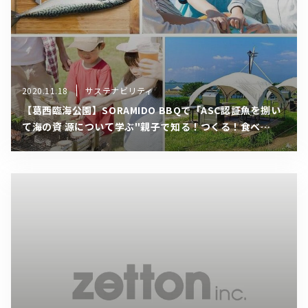
2020.11.18
サステナビリティ
【葛⻄臨海公園】SORAMIDO BBQで「ASC認証⿂を捌い
て海の資 源について学ぶ"親⼦で知る！つくる！⾷べ
る！"体験」を11⽉29 ⽇（⽇）に開催！