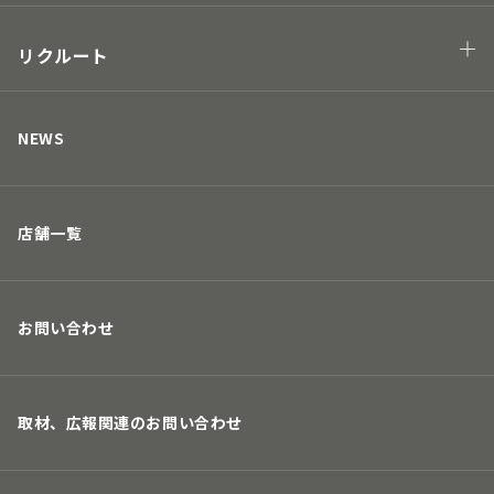
Hawaii project
地球の未来につながる
街の未来につながる
リクルート
人の未来につながる
キャリアについて
取り組み
募集要項
NEWS
店舗一覧
お問い合わせ
取材、広報関連のお問い合わせ