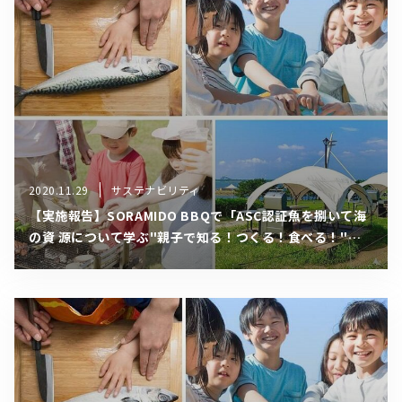
2020.11.29
サステナビリティ
【実施報告】SORAMIDO BBQで「ASC認証⿂を捌いて海
の資 源について学ぶ"親⼦で知る！つくる！⾷べる！"体
験」