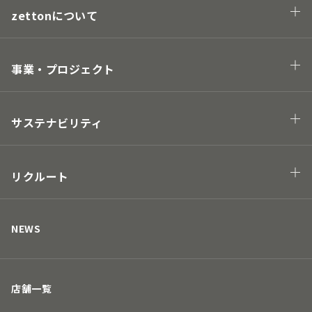
zettonについて
会社概要
企業理念・トップメッセージ
事業・プロジェクト
業態
プロジェクト
サステナビリティ
Hawaii project
地球の未来につながる
街の未来につながる
リクルート
人の未来につながる
キャリアについて
取り組み
募集要項
NEWS
店舗一覧