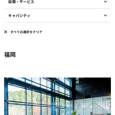
設備・サービス
朝食
中華料理
ランチ
鍋料理
キャパシティ
貸切
ディナー
ハワイアン
個室
宴会
30人未満
イタリアン・フレンチ
すべての選択をクリア
テラス席
接待・ビジネス
50人未満
アジア・エスニック
ペットOK
家族・お子様連れ
100人未満
カフェ
ベジタリアンメニュー
福岡
ウェディングパーティー
100人以上
BAR
イベント
バーベキュー
ビアガーデン
Fine Dining
Casual Dining
HERITAGE RESTAURANTS
ケータリング