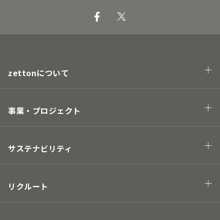
zettonについて
会社概要
企業理念・トップメッセージ
事業・プロジェクト
業態
プロジェクト
サステナビリティ
Hawaii project
地球の未来につながる
街の未来につながる
リクルート
人の未来につながる
キャリアについて
取り組み