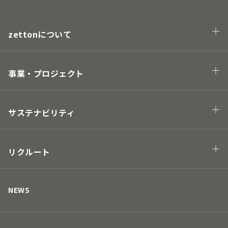
zettonについて
会社概要
企業理念・トップメッセージ
事業・プロジェクト
業態
プロジェクト
サステナビリティ
Hawaii project
地球の未来につながる
街の未来につながる
リクルート
人の未来につながる
キャリアについて
取り組み
募集要項
NEWS