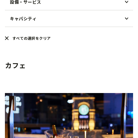
設備・サービス
朝食
中華料理
ランチ
鍋料理
キャパシティ
貸切
ディナー
ハワイアン
個室
宴会
30人未満
イタリアン・フレンチ
すべての選択をクリア
テラス席
接待・ビジネス
50人未満
アジア・エスニック
ペットOK
家族・お子様連れ
100人未満
カフェ
ベジタリアンメニュー
カフェ
ウェディングパーティー
100人以上
BAR
イベント
バーベキュー
ビアガーデン
Fine Dining
Casual Dining
HERITAGE RESTAURANTS
ケータリング