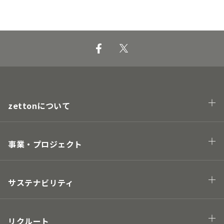
zettonについて
会社概要
企業理念・トップメッセージ
事業・プロジェクト
業態
プロジェクト
サステナビリティ
Hawaii project
地球の未来につながる
街の未来につながる
リクルート