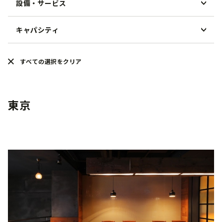
設備・サービス
朝食
中華料理
ランチ
鍋料理
キャパシティ
貸切
ディナー
ハワイアン
個室
宴会
30人未満
イタリアン・フレンチ
すべての選択をクリア
テラス席
接待・ビジネス
50人未満
アジア・エスニック
ペットOK
家族・お子様連れ
100人未満
カフェ
ベジタリアンメニュー
東京
ウェディングパーティー
100人以上
BAR
イベント
バーベキュー
ビアガーデン
Fine Dining
Casual Dining
HERITAGE RESTAURANTS
ケータリング