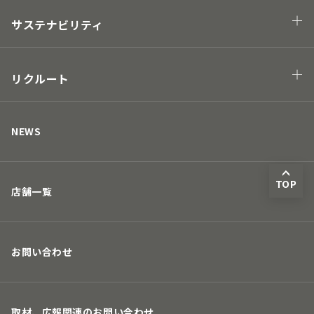
業態
プロジェクト
サステナビリティ
Hawaii project
地球の未来につながる
街の未来につながる
リクルート
人の未来につながる
キャリアについて
取り組み
募集要項
NEWS
TOP
店舗一覧
お問い合わせ
取材、広報関連のお問い合わせ