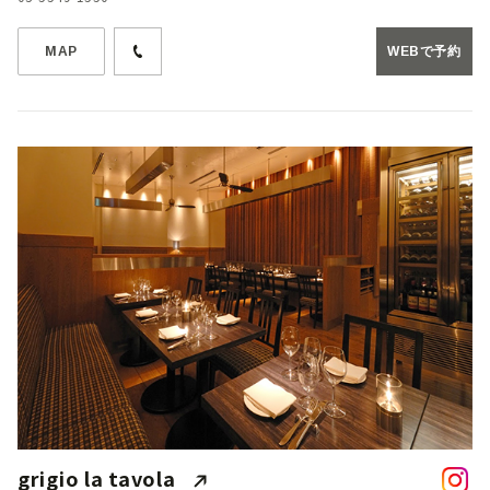
MAP
WEBで予約
grigio la tavola