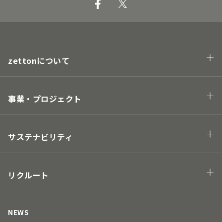
zettonについて
会社概要
企業理念・トップメッセージ
事業・プロジェクト
業態
プロジェクト
サステナビリティ
Hawaii project
地球の未来につながる
街の未来につながる
リクルート
人の未来につながる
キャリアについて
取り組み
募集要項
NEWS