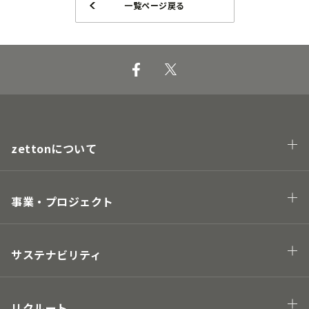
一覧ページ戻る
zettonについて
会社概要
企業理念・トップメッセージ
事業・プロジェクト
業態
プロジェクト
サステナビリティ
Hawaii project
地球の未来につながる
街の未来につながる
リクルート