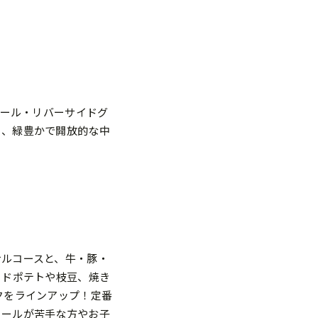
N（アール・リバーサイドグ
ら、緑豊かで開放的な中
サルコースと、牛・豚・
イドポテトや枝豆、焼き
クをラインアップ！定番
コールが苦手な方やお子