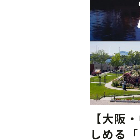
【⼤阪・
しめる「 "