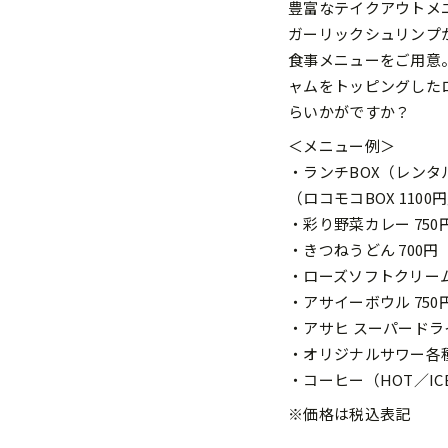
豊富なテイクアウトメ
ガーリックシュリンプ
食事メニューをご用意
ャムをトッピングした
らいかがですか？
＜メニュー例＞
・ランチBOX（レン
（ロコモコBOX 1100
・彩り野菜カレー 750
・きつねうどん 700円
・ローズソフトクリーム 
・アサイーボウル 750
・アサヒ スーパードライ
・オリジナルサワー各種 
・コーヒー（HOT／ICE） 
※価格は税込表記​