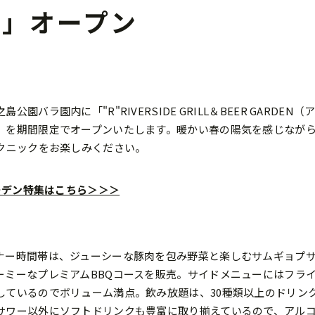
EN」オープン
園バラ園内に「"R"RIVERSIDE GRILL＆BEER GARDE
」を期間限定でオープンいたします。暖かい春の陽気を感じなが
ピクニックをお楽しみください。
ガーデン特集はこちら＞＞＞
ナー時間帯は、ジューシーな豚肉を包み野菜と楽しむサムギョプ
ーミーなプレミアムBBQコースを販売。サイドメニューにはフラ
しているのでボリューム満点。飲み放題は、30種類以上のドリン
サワー以外にソフトドリンクも豊富に取り揃えているので、アル