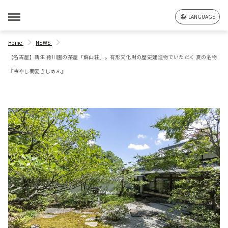
LANGUAGE
Home
NEWS
【名古屋】新生 徳川園の茶屋「蘇山荘」。有形文化財の歴史建造物でいただく 夏の名物
『冷やし蕎麦きしめん』