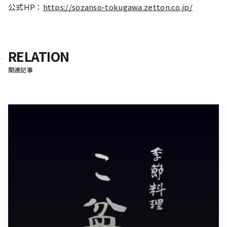
公式HP：
https://sozanso-tokugawa.zetton.co.jp/
RELATION
関連記事