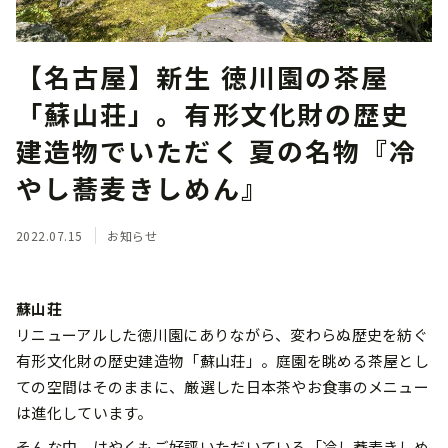
【名古屋】新生 徳川園の茶屋
「蘇山荘」。有形文化財の歴史
建造物でいただく 夏の名物『冷
やし蕎麦きしめん』
2022.07.15
お知らせ
蘇山荘
リニューアルした徳川園にありながら、変わらぬ歴史を紡ぐ
有形文化財の歴史建造物「蘇山荘」。庭園を眺める茶屋とし
ての空間はそのままに、厳選した日本茶やお食事のメニュー
は進化しています。
そんな中、はやくもご好評いただいている「冷し蕎麦きしめ