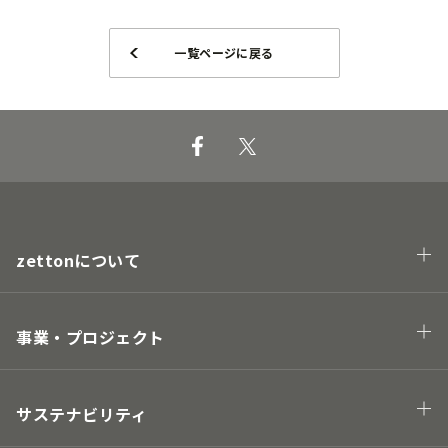
一覧ページに戻る
zettonについて
会社概要
企業理念・トップメッセージ
事業・プロジェクト
業態
プロジェクト
サステナビリティ
Hawaii project