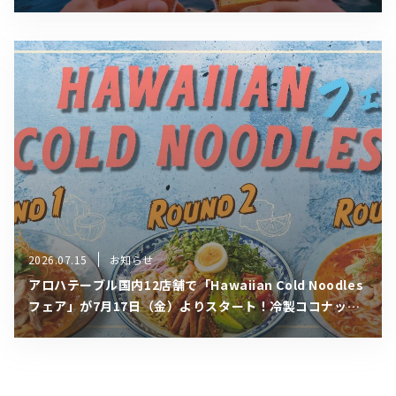
アガーデンが8月1日（土）より1ヶ月限定の電撃コラボ開
催！
2026.07.15
お知らせ
アロハテーブル国内12店舗で「Hawaiian Cold Noodles
フェア」が7月17日（金）よりスタート！冷製ココナッツ
カレーフォーをはじめとする夏限定の冷やし麺3種がリレ
ー形式で登場