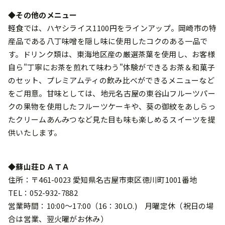
◆その他のメニュー
軽食では、ハヤシライス1100円をラインアップ。岡崎市の特
産品である八丁味噌を隠し味に使用したコクのある一品で
す。ドリンク類は、東海地区産の厳選茶葉を使用し、お客様
自ら"丁寧にお茶を煎れて味わう"体験ができるお茶＆和菓子
のセット、プレミアムティの飲み比べができるメニューなど
をご用意。甘味としては、地元名古屋の東谷山フルーツパー
クの果物を使用したフルーツケーキや、葵の御紋をあしらっ
たクリームあんみつなど見た目も味も楽しめるスイーツを提
供いたします。
◆蘇山荘ＤＡＴＡ
住所：〒461-0023 愛知県名古屋市東区徳川町1001番地
TEL：052-932-7882
営業時間：10:00～17:00（16：30LO.) 月曜定休（祝日の場
合は営業、翌火曜がお休み）