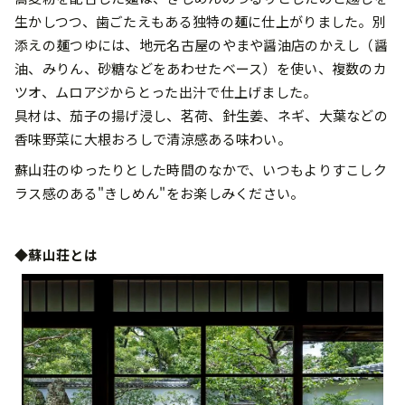
生かしつつ、歯ごたえもある独特の麺に仕上がりました。別
添えの麺つゆには、地元名古屋のやまや醤油店のかえし（醤
油、みりん、砂糖などをあわせたベース）を使い、複数のカ
ツオ、ムロアジからとった出汁で仕上げました。
具材は、茄子の揚げ浸し、茗荷、針生姜、ネギ、大葉などの
香味野菜に大根おろしで清涼感ある味わい。
蘇山荘のゆったりとした時間のなかで、いつもよりすこしク
ラス感のある"きしめん"をお楽しみください。
◆蘇山荘とは