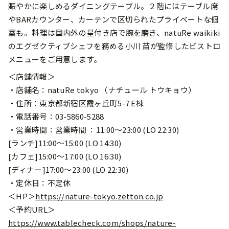
賑やかに楽しめるダイニングテーブル。２階にはテーブル席
やBARカウンター、カーテンで区切られたプライベートな個
室も。料理は国内外の星付き店で腕を磨き、natuRe waikiki
のエグゼクティブシェフを務める⼩川 苗が監修したビストロ
メニューをご⽤意します。
＜店舗情報＞
・店舗名：natuRe tokyo （ナチュール トウキョウ）
・住所：東京都新宿区霞ヶ丘町5-7 E棟
・電話番号：03-5860-5288
・営業時間：営業時間 ：11:00〜23:00 (LO 22:30)
[ランチ]11:00〜15:00 (LO 14:30)
[カフェ]15:00〜17:00 (LO 16:30)
[ディナー]17:00〜23:00 (LO 22:30)
・定休日：不定休
＜HP＞
https://nature-tokyo.zetton.co.jp
＜予約URL＞
https://www.tablecheck.com/shops/nature-