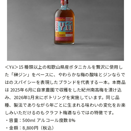
＜Yii＞15 種類以上の和歌⼭県産ボタニカルを贅沢に使⽤し
た「榊ジン」をベースに、やわらかな梅の酸味とジンならで
はのスパイシーを表現したブランドを代表する⼀本。本商品
は 2025年 6⽉に⾃家農園で収穫をした紀州南⾼梅を漬け込
み、2026年1⽉末にボトリングを実施しています。同じ品
種、製法でありながら年ごとに⽣まれる味わいの変化をお楽
しみいただけるのもクラフト梅酒ならではの特徴です。
・容量：500ml アルコール度数 8%
・⾦額：8,800円（税込）