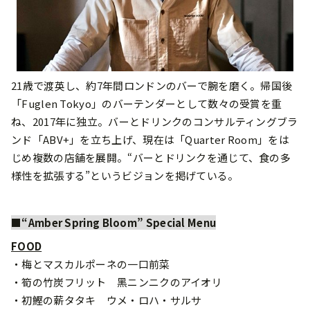
21歳で渡英し、約7年間ロンドンのバーで腕を磨く。帰国後
「Fuglen Tokyo」のバーテンダーとして数々の受賞を重
ね、2017年に独⽴。バーとドリンクのコンサルティングブラ
ンド「ABV+」を⽴ち上げ、現在は「Quarter Room」をは
じめ複数の店舗を展開。“バーとドリンクを通じて、⾷の多
様性を拡張する”というビジョンを掲げている。
■“Amber Spring Bloom” Special Menu
FOOD
・梅とマスカルポーネの⼀⼝前菜
・筍の⽵炭フリット ⿊ニンニクのアイオリ
・初鰹の薪タタキ ウメ・ロハ・サルサ