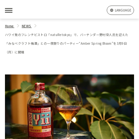
LANGUAGE
Home
NEWS
ハワイ発のフレンチビストロ「natuRe tokyo」で、バーテンダー野村空⼈⽒を迎えた
「みなべクラフト梅酒」との⼀夜限りのパーティー“Amber Spring Bloom”を3月9日
（月）に開催