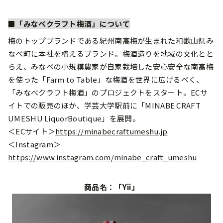
■「みなべクラフト梅酒」について
梅のトップブランドである紀州南⾼梅が⽣まれた和歌⼭県み
なべ町に本社を構えるブランド。梅酒造りを地域の⽂化とと
らえ、みなべの⼩規模農家が⾃家栽培した安⼼安全な南⾼梅
を使った「Farm to Table」な梅酒を世界に広げるべく、
「みなべクラフト梅酒」のプロジェクトをスタート。ECサ
イトでの販売のほか、学芸⼤学駅前に「MINABE CRAFT
UMESHU LiquorBoutique」を展開。
＜ECサイト＞
https://minabecraftumeshu.jp
＜Instagram＞
https://www.instagram.com/minabe_craft_umeshu
商品名：「Yii」