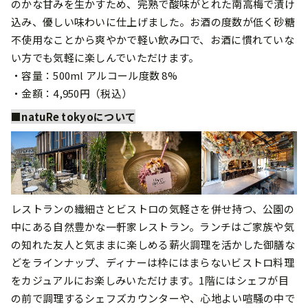
のかな⽢みを⽣かすため、完熟で酸味がとれた南⾼梅で漬け
込み、優しい味わいに仕上げました。お酒の度数が低く砂糖
不使⽤なことから爽やかで軽い飲み⼝で、お酒に慣れていな
い⽅でも気軽に楽しんでいただけます。
・容量：500ml アルコール度数 8%
・⾦額：4,950円（税込）
■natuRe tokyoについて
レストランの繊細さとビストロの気軽さを併せ持つ、公園の
中にある⾃然豊かな⼀軒家レストラン。ランチはご家族や気
の知れた友⼈と気ままに楽しめる薪⽕調理を活かした御膳な
どをラインナップ、ディナーは枠にはまらないビストロ料理
をカジュアルにお楽しみいただけます。1階にはシェフが⽬
の前で調理するシェフズカウンターや、⼼地よい喧騒の中で