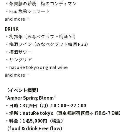
・茶美豚の薪焼 梅のコンディマン
・Fuu 塩麹ジェラート
and more…
DRINK
・梅抹茶（みなべクラフト梅酒 Yii）
・梅酒ワイン（みなべクラフト梅酒 Fuu）
・梅酒サワー
・サングリア
・natuRe tokyo original wine
and more…
【イベント概要】
“Amber Spring Bloom”
・⽇時：3⽉9⽇（月）18：00〜22：00
・場所：natuRe tokyo（東京都新宿区霞ヶ丘町5-7 E棟）
・料⾦：1名5,000円（税込）
（food & drink Free flow）