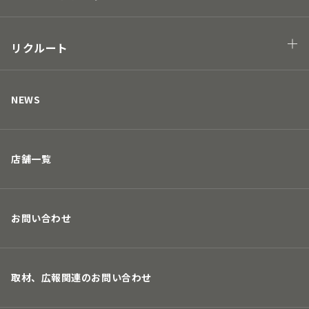
Hawaii project
地球の未来につながる
街の未来につながる
リクルート
人の未来につながる
キャリアについて
取り組み
募集要項
NEWS
店舗一覧
お問い合わせ
取材、広報関連のお問い合わせ