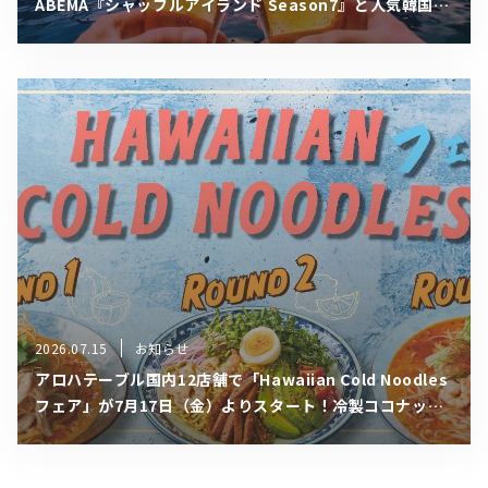
ABEMA『シャッフルアイランド Season7』と人気韓国ビ
アガーデンが8月1日（土）より1ヶ月限定の電撃コラボ開
催！
2026.07.15
お知らせ
アロハテーブル国内12店舗で「Hawaiian Cold Noodles
フェア」が7月17日（金）よりスタート！冷製ココナッツ
カレーフォーをはじめとする夏限定の冷やし麺3種がリレ
ー形式で登場